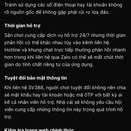
Tránh sử dụng các số điện thoại hay tài khoản không
rõ nguồn gốc để không gặp phải rủi ro lừa đảo.
Thời gian hỗ trợ
Sân chơi cung cấp dịch vụ hỗ trợ 24/7 nhưng thời gian
phản hồi có thể khác nhau tùy vào kênh liên hệ.
Hotline và khung chat trực tiếp thường phản hồi nhanh
hơn trong khi liên hệ qua Zalo có thể sẽ mất chút thời
gian do tính chất riêng tư của ứng dụng.
Tuyệt đối bảo mật thông tin
Khi liên hệ SV388, người chơi tuyệt đối không nên chia
sẻ mật khẩu hay tài khoản hoặc mã 0TP với bất kỳ ai
kể cả nhân viên hỗ trợ. Nhà cái sẽ không yêu cầu hội
viên cung cấp những thông tin này trong quá trình hỗ
trợ.
Kiểm tra trang web chính thức