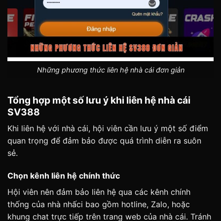
Những phương thức liên hệ nhà cái đơn giản
Tổng hợp một số lưu ý khi liên hệ nhà cái
SV388
Khi liên hệ với nhà cái, hội viên cần lưu ý một số điểm
quan trọng để đảm bảo được quá trình diễn ra suôn
sẻ.
Chọn kênh liên hệ chính thức
Hội viên nên đảm bảo liên hệ qua các kênh chính
thống của nhà nhấci bao gồm hotline, Zalo, hoặc
khung chat trực tiếp trên trang web của nhà cái. Tránh