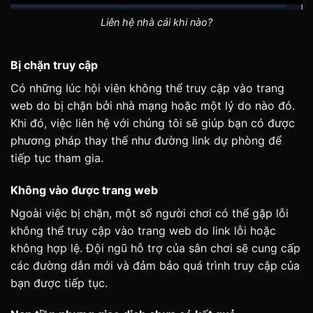
Liên hệ nhà cái khi nào?
Bị chặn truy cập
Có những lúc hội viên không thể truy cập vào trang
web do bị chặn bởi nhà mạng hoặc một lý do nào đó.
Khi đó, việc liên hệ với chúng tôi sẽ giúp bạn có được
phương pháp thay thế như đường link dự phòng để
tiếp tục tham gia.
Không vào được trang web
Ngoài việc bị chặn, một số người chơi có thể gặp lỗi
không thể truy cập vào trang web do link lỗi hoặc
không hợp lệ. Đội ngũ hỗ trợ của sân chơi sẽ cung cấp
các đường dẫn mới và đảm bảo quá trình truy cập của
bạn được tiếp tục.