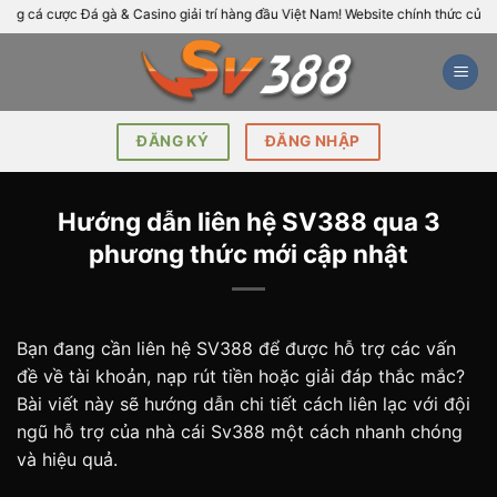
Chuyển
ược Đá gà & Casino giải trí hàng đầu Việt Nam! Website chính thức của chúng 
đến
nội
dung
ĐĂNG KÝ
ĐĂNG NHẬP
Hướng dẫn liên hệ SV388 qua 3
phương thức mới cập nhật
Bạn đang cần
liên hệ SV388
để được hỗ trợ các vấn
đề về tài khoản, nạp rút tiền hoặc giải đáp thắc mắc?
Bài viết này sẽ hướng dẫn chi tiết cách liên lạc với đội
ngũ hỗ trợ của nhà cái
Sv388
một cách nhanh chóng
và hiệu quả.