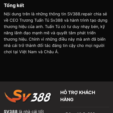
Tổng kết
Nội dung trên là những thông tin SV388.repair chia sẻ
về CEO Trương Tuấn Tú Sv388 và hành trình tạo dựng
thương hiệu của anh. Tuấn Tú có tư duy nhạy bén, kỹ
năng lãnh đạo mạnh mẽ và quyết tâm phát triển
thương hiệu. Chính vì những điều này mà anh đã biến
nhà cái trở thành đối tác đáng tin cậy cho mọi người
chơi tại Việt Nam và Châu Á.
HỖ TRỢ KHÁCH
HÀNG
SV388
là nhà cái tốt