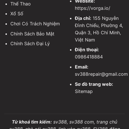
Website:
Thể Thao
https://vorga.io/
Xổ Số
Địa chỉ:
155 Nguyễn
Chơi Có Trách Nghiệm
Đình Chiểu, Phường 4,
Quận 3, Hồ Chí Minh,
Chính Sách Bảo Mật
Việt Nam
Chính Sách Đại Lý
Điện thoại:
0986418884
Email:
sv388repair@gmail.com
Sơ đồ trang web:
Sitemap
Từ khoá tìm kiếm:
sv388, sv388 com, trang chủ