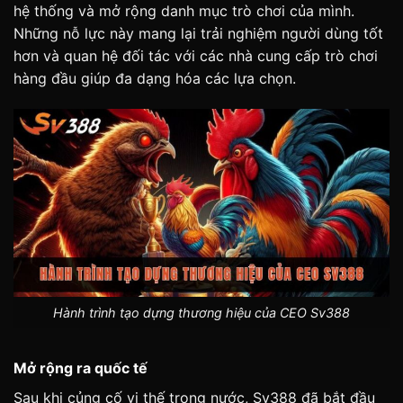
hệ thống và mở rộng danh mục trò chơi của mình.
Những nỗ lực này mang lại trải nghiệm người dùng tốt
hơn và quan hệ đối tác với các nhà cung cấp trò chơi
hàng đầu giúp đa dạng hóa các lựa chọn.
Hành trình tạo dựng thương hiệu của CEO Sv388
Mở rộng ra quốc tế
Sau khi củng cố vị thế trong nước, Sv388 đã bắt đầu